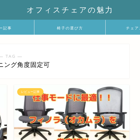
オフィスチェアの魅力
ー記事
椅子の選び方
チェア
― TAG ―
ニング角度固定可
レビュー記事